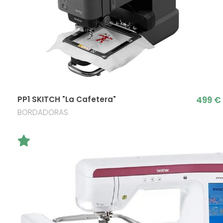
499 €
PP1 SKITCH "La Cafetera"
BORDADORAS