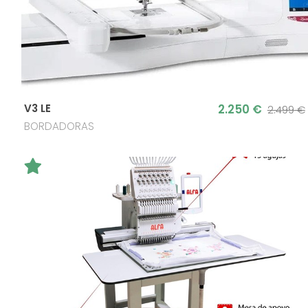
2.250 €
V3 LE
2.499
BORDADORAS