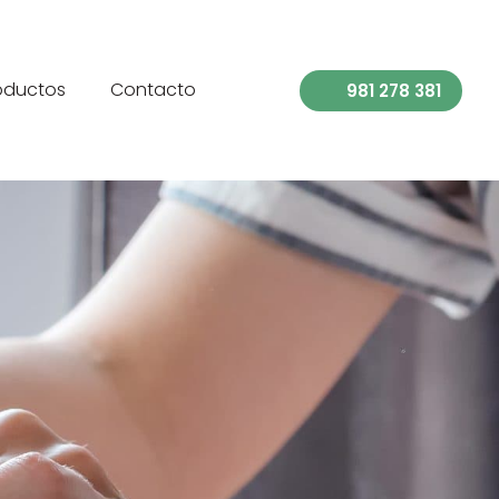
oductos
Contacto
981 278 381