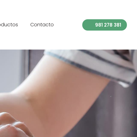
oductos
Contacto
981 278 381