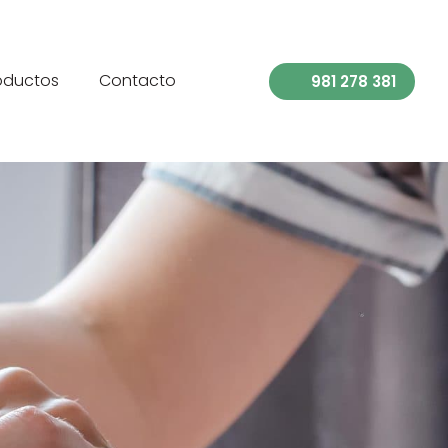
oductos
Contacto
981 278 381